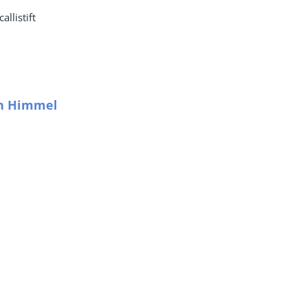
llistift
en Himmel