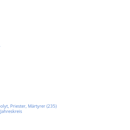
r
lyt, Priester, Märtyrer (235)
Jahreskreis