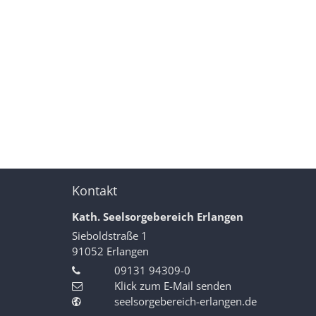
Kontakt
Kath. Seelsorgebereich Erlangen
Sieboldstraße 1
91052
Erlangen
09131 94309-0
Klick zum E-Mail senden
seelsorgebereich-erlangen.de