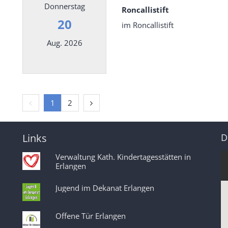
Donnerstag
Roncallistift
20
im Roncallistift
Aug. 2026
Datum: 20. August 2026
Vorherige Seite
Nächste Seite
1
2
Links
D
Verwaltung Kath. Kindertagesstätten in
Erlangen
Jugend im Dekanat Erlangen
Offene Tür Erlangen