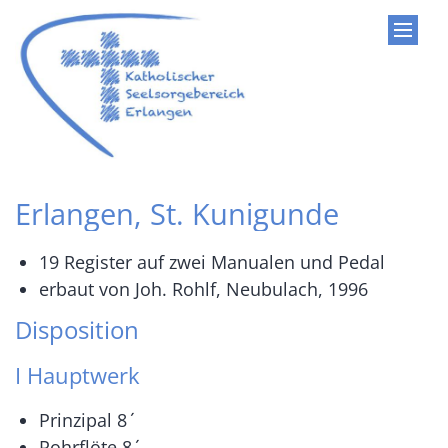
Zum Inhalt springen
Erlangen, St. Kunigunde
19 Register auf zwei Manualen und Pedal
erbaut von Joh. Rohlf, Neubulach, 1996
Disposition
I Hauptwerk
Prinzipal 8ˊ
Rohrflöte 8ˊ