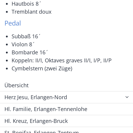
Hautbois 8ˊ
Tremblant doux
Pedal
Subbaß 16ˊ
Violon 8ˊ
Bombarde 16ˊ
Koppeln: II/I, Oktaves graves II/I, I/P, II/P
Cymbelstern (zwei Züge)
Übersicht
Herz Jesu, Erlangen-Nord
Hl. Familie, Erlangen-Tennenlohe
Hl. Kreuz, Erlangen-Bruck
St. Bonifaz, Erlangen-Zentrum