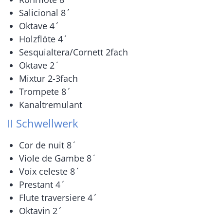
Salicional 8ˊ
Oktave 4ˊ
Holzflöte 4ˊ
Sesquialtera/Cornett 2fach
Oktave 2ˊ
Mixtur 2-3fach
Trompete 8ˊ
Kanaltremulant
II Schwellwerk
Cor de nuit 8ˊ
Viole de Gambe 8ˊ
Voix celeste 8ˊ
Prestant 4ˊ
Flute traversiere 4ˊ
Oktavin 2ˊ