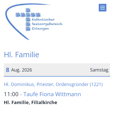
Zum Inhalt springen
Hl. Familie
8
Aug. 2026
Samstag
Datum: 8. August 2026
Hl. Dominikus, Priester, Ordensgründer (1221)
11:00
Taufe Fiona Wittmann
Hl. Familie, Filialkirche